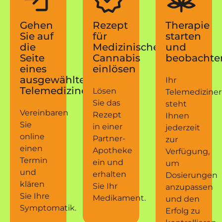
Gehen
Rezept
Therapie
Sie auf
für
starten
die
Medizinisches
und
Seite
Cannabis
beobachte
eines
einlösen
ausgewählten
Ihr
Telemediziners
Lösen
Telemediziner
Sie das
steht
Vereinbaren
Rezept
Ihnen
Sie
in einer
jederzeit
online
Partner-
zur
einen
Apotheke
Verfügung,
Termin
ein und
um
und
erhalten
Dosierungen
klären
Sie Ihr
anzupassen
Sie Ihre
Medikament.
und den
Symptomatik.
Erfolg zu