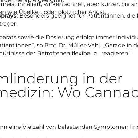
meist inhaliert, wirken schnell, aber kürzer. Sie sin
 wie Übelkeit oder plötzlicher Angst.
Sprays
: Besonders geeignet für Patient:innen, die 
tragen.
arats sowie die Dosierung erfolgt immer individu
ent:innen“, so Prof. Dr. Müller-Vahl. „Gerade in de
dürfnisse der Betroffenen flexibel zu reagieren.“
linderung in der
vmedizin: Wo Cannab
nn eine Vielzahl von belastenden Symptomen lin