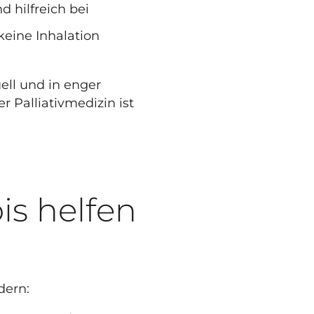
d hilfreich bei
keine Inhalation
ell und in enger
r Palliativmedizin ist
is helfen
dern: