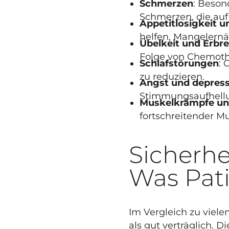
Schmerzen
: Beso
Schmerzen, die auf
Appetitlosigkeit 
helfen, Mangelern
Übelkeit und Erbr
Folge von Chemoth
Schlafstörungen
: 
zu reduzieren.
Angst und depres
Stimmungsaufhellu
Muskelkrämpfe un
fortschreitender M
Sicherh
Was Pati
Im Vergleich zu viele
als gut verträglich. 