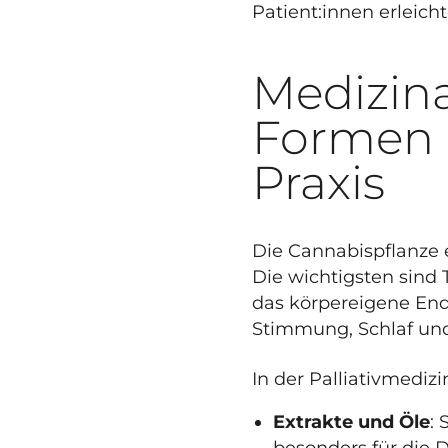
Patient:innen erleicht
Medizina
Formen 
Praxis
Die Cannabispflanze 
Die wichtigsten sind
das körpereigene End
Stimmung, Schlaf und 
In der Palliativmedi
Extrakte und Öle
:
besonders für die 