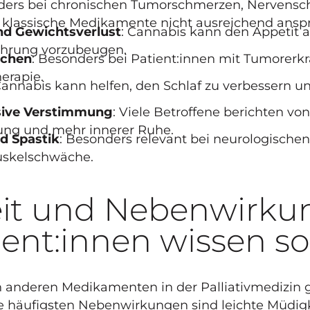
nders bei chronischen Tumorschmerzen, Nervens
 klassische Medikamente nicht ausreichend ansp
und Gewichtsverlust
: Cannabis kann den Appetit 
ährung vorzubeugen.
echen
: Besonders bei Patient:innen mit Tumorerk
erapie.
Cannabis kann helfen, den Schlaf zu verbessern 
sive Verstimmung
: Viele Betroffene berichten von
ng und mehr innerer Ruhe.
d Spastik
: Besonders relevant bei neurologisch
uskelschwäche.
eit und Nebenwirku
ent:innen wissen so
n anderen Medikamenten in der Palliativmedizin g
Die häufigsten Nebenwirkungen sind leichte
Müdigk