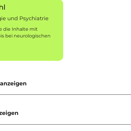
hl
gie und Psychiatrie
e die Inhalte mit
is bei neurologischen
anzeigen
nzeigen