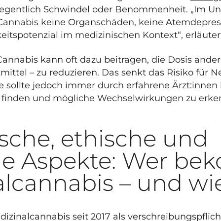
egentlich Schwindel oder Benommenheit. „Im Un
 Cannabis keine Organschäden, keine Atemdepres
itspotenzial im medizinischen Kontext“, erläutert 
 „Cannabis kann oft dazu beitragen, die Dosis and
mittel – zu reduzieren. Das senkt das Risiko für
ie sollte jedoch immer durch erfahrene Ärzt:innen
u finden und mögliche Wechselwirkungen zu erke
sche, ethische und
che Aspekte: Wer b
lcannabis – und wi
dizinalcannabis seit 2017 als verschreibungspfli