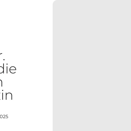
.
die
n
zin
2025