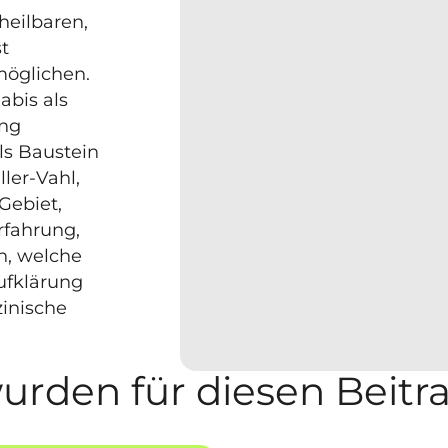
heilbaren,
t
möglichen.
abis als
ung
als Baustein
ller-Vahl,
Gebiet,
rfahrung,
n, welche
ufklärung
zinische
urden für diesen Beitr