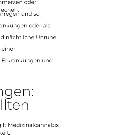
chmerzen oder
rechen.
anregen und so
rankungen oder als
und nächtliche Unruhe
 einer
en Erkrankungen und
ngen:
llten
ilt Medizinalcannabis
eit
,